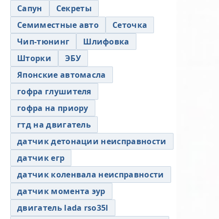
Сапун
Секреты
Семиместные авто
Сеточка
Чип-тюнинг
Шлифовка
Шторки
ЭБУ
Японские автомасла
гофра глушителя
гофра на приору
гтд на двигатель
датчик детонации неисправности
датчик егр
датчик коленвала неисправности
датчик момента эур
двигатель lada rso35l