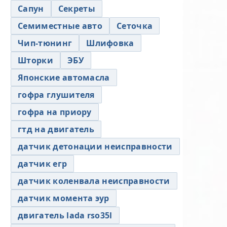
Сапун
Секреты
Семиместные авто
Сеточка
Чип-тюнинг
Шлифовка
Шторки
ЭБУ
Японские автомасла
гофра глушителя
гофра на приору
гтд на двигатель
датчик детонации неисправности
датчик егр
датчик коленвала неисправности
датчик момента эур
двигатель lada rso35l