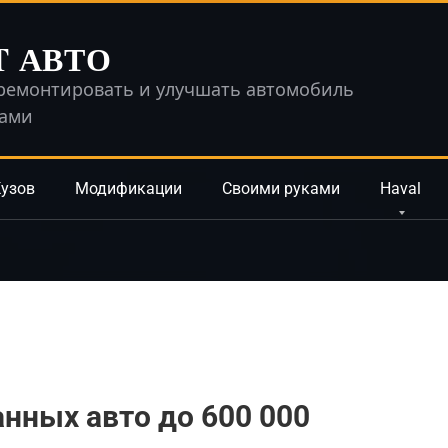
T АВТО
ремонтировать и улучшать автомобиль
ками
узов
Модификации
Своими руками
Haval
нных авто до 600 000