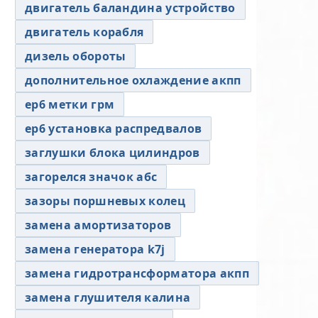
двигатель баландина устройство
двигатель корабля
дизель обороты
дополнительное охлаждение акпп
ер6 метки грм
ер6 установка распредвалов
заглушки блока цилиндров
загорелся значок абс
зазоры поршневых колец
замена амортизаторов
замена генератора k7j
замена гидротрансформатора акпп
замена глушителя калина