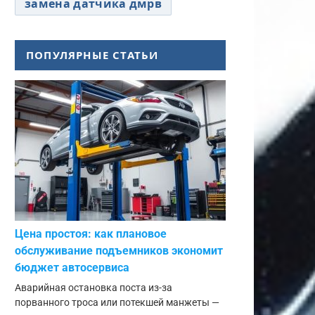
замена датчика дмрв
ПОПУЛЯРНЫЕ СТАТЬИ
Цена простоя: как плановое
обслуживание подъемников экономит
бюджет автосервиса
Аварийная остановка поста из-за
порванного троса или потекшей манжеты —