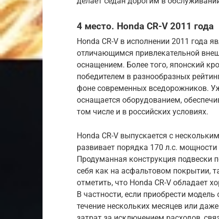
делает седан дорогим в обслуживании
4 место. Honda CR-V 2011 года
Honda CR-V в исполнении 2011 года 
отличающимся привлекательной внеш
оснащением. Более того, японский кр
победителем в разнообразных рейтин
фоне современных вседорожников. Уж
оснащается оборудованием, обеспеч
том числе и в российских условиях.
Honda CR-V выпускается с нескольким
развивает порядка 170 л.с. мощности
Продуманная конструкция подвески п
себя как на асфальтовом покрытии, т
отметить, что Honda CR-V обладает 
В частности, если приобрести модель 
течение нескольких месяцев или даже
затрат за исключением расходов, свя