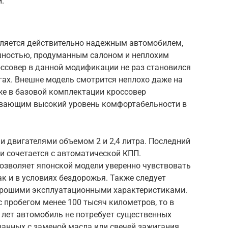
.
является действительно надежным автомобилем,
ностью, продуманным салоном и неплохим
оссовер в данной модификации не раз становился
гах. Внешне модель смотрится неплохо даже на
е в базовой комплектации кроссовер
ивающим высокий уровень комфортабельности в
и двигателями объемом 2 и 2,4 литра. Последний
 и сочетается с автоматической КПП.
озволяет японской модели уверенно чувствовать
ак и в условиях бездорожья. Также следует
хорошими эксплуатационными характеристиками.
с пробегом менее 100 тысяч километров, то в
 лет автомобиль не потребует существенных
занных с заменой масла или свечей зажигания.