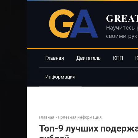
Перейти
к
GREA
контенту
Научитесь 
своими ру
Главная
Двигатель
КПП
К
Информация
Главная
»
Полезная информация
Топ-9 лучших подержа