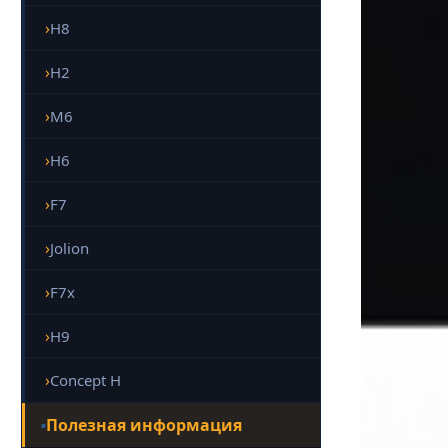
H8
H2
M6
H6
F7
Jolion
F7x
H9
Concept H
Полезная информация