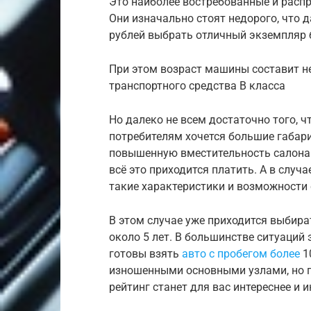
Это наиболее востребованные и расп
Они изначально стоят недорого, что 
рублей выбрать отличный экземпляр 
При этом возраст машины составит не
транспортного средства B класса
Но далеко не всем достаточно того, 
потребителям хочется большие габари
повышенную вместительность салона 
всё это приходится платить. А в слу
такие характеристики и возможности 
В этом случае уже приходится выбир
около 5 лет. В большинстве ситуаций 
готовы взять
авто с пробегом более
1
изношенными основными узлами, но п
рейтинг станет для вас интереснее и 