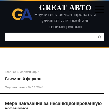
Перейти
GREAT АВТО
к
контенту
Научитесь ремонтировать и
улучшать автомобиль
своими руками
Поиск:
Главная
»
Модификации
Съемный фаркоп
Опубликовано:
02.11.2020
Мера наказания за несанкционированную
установку