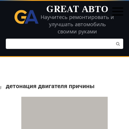
Перейти
GREAT АВТО
к
контенту
Научитесь ремонтировать и
улучшать автомобиль
своими руками
Поиск:
детонация двигателя причины