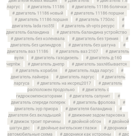
двигатели новых машин
Двигатель
двигатель 1.8
ларгус
двигатель 11186
двигатель 11186 болячки
двигатель 11186 новый
двигатель 11186 поршни
двигатель 11186 поршня
двигатель 1750лс
двигатель lada rso35l
двигатель sh-vpts ресурс
двигатель баландина
двигатель баландина устройство
двигатель без коленвала
двигатель без трения
двигатель без цилиндров
двигатель без шатуна
двигатель ваз 11186
двигатель ваз 2107
двигатель
вуля
двигатель газодизель
двигатель д-160
чертёж
двигатель днепр
двигатель захлёбывается
двигатель корабля
двигатель лада ларгус
двигатель лайнера
двигатель ларгус
двигатель
ларгуса
двигатель на иксрец2017
двигатель
расположен продольно
двигатель с
гидрокомпенсаторами
двигатель сапунит
двигатель спереди поперек
двигатель фролова
двигатель эур приора
двигателя баландина
двигателя без.вкладышей
движение задом парковка
движок троит причины
двойной обгон
двойной
шатун двс
двойные ангельские глазки
дворники
автомобильные схема
дворники как устроены
двс