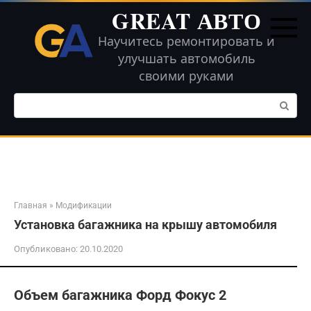
Перейти
GREAT АВТО
к
контенту
Научитесь ремонтировать и
улучшать автомобиль
своими руками
Поиск:
Главная
»
Модификации
Установка багажника на крышу автомобиля
Опубликовано:
20.10.2020
Объем багажника Форд Фокус 2