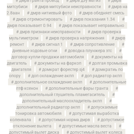
дмрв гранта провод
дмрв дэу матиз
дмрв
митсубиси
дмрв митсубиси неисправности
дмрв на
2.8аан
дмрв нитиевый фото
дмрв обедняет смесь
дмрв отремонтировать
дмрв показания 1.34
дмрв показывает 0.94
дмрв показывает неправильно
дмрв признаки неисправности
дмрв проверка
мультиметром
дмрв проверка напряжения
дмрв
ремонт
дмрв сигнал 1
дмрв сопротивление
дневные ходовые огни
доводка плунжера зтс
договор купли-продажи автомобиля
документы на
двигатель
документы на фаркоп
долгая промывка
двигателя
домкрат форестер sj4
домкратиь по
опору
доп охлаждение акпп
доп радиатор акпп
дополнительное охлаждение акпп
дополнительные
птф ксенон
дополнительные фары гранта
дополнительный глушитель пламегаситель
дополнительный маслоохладитель акпп
дополнительный радиатор акпп
допускаемые
тонировка автомобиля
допустимая выработка
коленвала
допустимая норма дмрв
допустимое
отклонение вылета
допустимые масла веста
допустимый вылет диска
допустимый вылет колеса