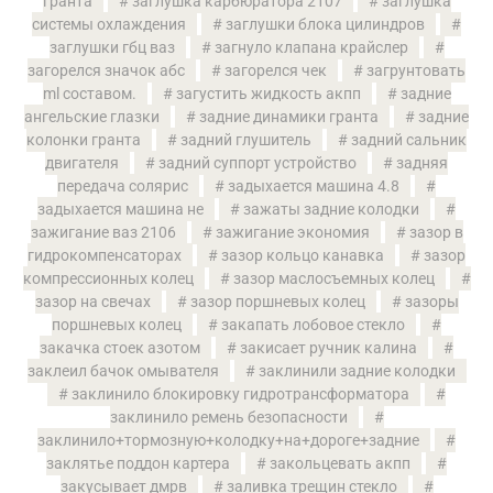
гранта
заглушка карбюратора 2107
заглушка
системы охлаждения
заглушки блока цилиндров
заглушки гбц ваз
загнуло клапана крайслер
загорелся значок абс
загорелся чек
загрунтовать
ml составом.
загустить жидкость акпп
задние
ангельские глазки
задние динамики гранта
задние
колонки гранта
задний глушитель
задний сальник
двигателя
задний суппорт устройство
задняя
передача солярис
задыхается машина 4.8
задыхается машина не
зажаты задние колодки
зажигание ваз 2106
зажигание экономия
зазор в
гидрокомпенсаторах
зазор кольцо канавка
зазор
компрессионных колец
зазор маслосъемных колец
зазор на свечах
зазор поршневых колец
зазоры
поршневых колец
закапать лобовое стекло
закачка стоек азотом
закисает ручник калина
заклеил бачок омывателя
заклинили задние колодки
заклинило блокировку гидротрансформатора
заклинило ремень безопасности
заклинило+тормозную+колодку+на+дороге+задние
заклятье поддон картера
закольцевать акпп
закусывает дмрв
заливка трещин стекло