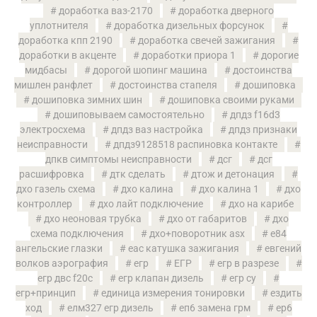
доработка ваз-2170
доработка дверного
уплотнителя
доработка дизельных форсунок
доработка кпп 2190
доработка свечей зажигания
доработки в акценте
доработки приора 1
дорогие
мидбасы
дорогой шопинг машина
достоинства
мишлен ранфлет
достоинства стапеля
дошиповка
дошиповка зимних шин
дошиповка своими руками
дошиповываем самостоятельно
дпдз f16d3
электросхема
дпдз ваз настройка
дпдз признаки
неисправности
дпдз9128518 распиновка контакте
дпкв симптомы неисправности
дсг
дсг
расшифровка
дтк сделать
дтож и детонация
дхо газель схема
дхо калина
дхо калина 1
дхо
контроллер
дхо лайт подключение
дхо на карибе
дхо неоновая трубка
дхо от габаритов
дхо
схема подключения
дхо+поворотник asx
е84
ангельские глазки
еас катушка зажигания
евгений
волков аэрография
егр
ЕГР
егр в разрезе
егр двс f20c
егр клапан дизель
егр су
егр+принцип
единица измерения тонировки
ездить
ход
елм327 егр дизель
еп6 замена грм
ер6