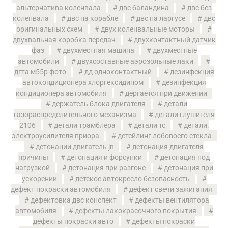
альтернатива коленвала
двс баландина
двс без
коленвала
двс на корабле
двс на ларгусе
двс
оригинальных схем
двух коленвальные моторы
двухвальная коробка передач
двухконтактный датчик
фаз
двухместная машина
двухместные
автомобили
двухсоставные аэрозольные лаки
дгта м55р фото
дд одноконтактный
дезинфекция
автокондиционера хлоргексидином
дезинфекция
кондиционера автомобиля
дергается при движении
держатель блока двигателя
детали
газораспределительного механизма
детали глушителя
2106
детали трамблера
детали тс
детали.
электроусилителя приора
детейлинг лобовоего стекла
детонации двигатель jn
детонация двигателя
причины
детонация и форсунки
детонация под
нагрузкой
детонация при разгоне
детонация при
ускорении
детское автокресло безопасность
дефект покраски автомобиля
дефект свечи зажигания
дефектовка двс конспект
дефекты вентилятора
автомобиля
дефекты лакокрасочного покрытия
дефекты покраски авто
дефекты покраски