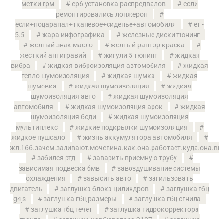
метки грм
ер6 установка распредвалов
если
ремонтировались лонжерон
если+поцарапал+тканевое+сиденье+автомобиля
ет -
5.5
жара инфографика
железные диски тюнинг
желтый знак масло
желтый раптор краска
жесткий антигравий
жигули 5 тюнинг
жидкая
вибра
жидкая виброизоляция автомобиля
жидкая
тепло шумоизоляция
жидкая шумка
жидкая
шумовка
жидкая шумоизоляция
жидкая
шумоизоляция авто
жидкая шумоизоляция
автомобиля
жидкая шумоизоляция арок
жидкая
шумоизоляция боди
жидкая шумоизоляция
мультиплекс
жидкие подкрылки шумоизоляция
жидкое пушсало
жизнь аккумулятора автомобиля
жл.166.зачем.заливают.мочевина.как.она.работает.куда.она.
забился ртд
заварить приемную трубу
зависимая подвеска бмв
завоздушивание системы
охлаждения
завысить авто
загильзовать
двигатель
заглушка блока цилиндров
заглушка гбц
g4js
заглушка гбц размеры
заглушка гбц сгнила
заглушка гбц течет
заглушка гидрокорректора