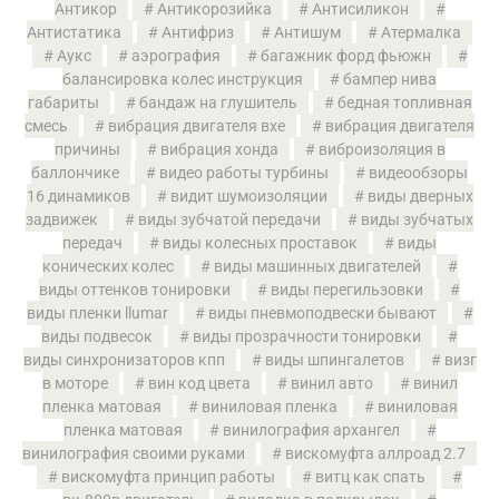
Антикор
Антикорозийка
Антисиликон
Антистатика
Антифриз
Антишум
Атермалка
Аукс
аэрография
багажник форд фьюжн
балансировка колес инструкция
бампер нива
габариты
бандаж на глушитель
бедная топливная
смесь
вибрация двигателя вхе
вибрация двигателя
причины
вибрация хонда
виброизоляция в
баллончике
видео работы турбины
видеообзоры
16 динамиков
видит шумоизоляции
виды дверных
задвижек
виды зубчатой передачи
виды зубчатых
передач
виды колесных проставок
виды
конических колес
виды машинных двигателей
виды оттенков тонировки
виды перегильзовки
виды пленки llumar
виды пневмоподвески бывают
виды подвесок
виды прозрачности тонировки
виды синхронизаторов кпп
виды шпингалетов
визг
в моторе
вин код цвета
винил авто
винил
пленка матовая
виниловая пленка
виниловая
пленка матовая
винилография архангел
винилография своими руками
вискомуфта аллроад 2.7
вискомуфта принцип работы
витц как спать