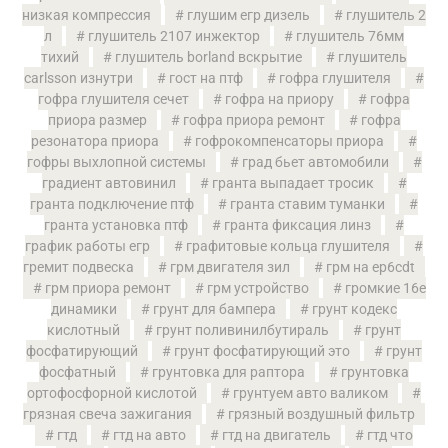
низкая компрессия
глушим егр дизель
глушитель 2
л
глушитель 2107 инжектор
глушитель 76мм
тихий
глушитель borland вскрытие
глушитель
carlsson изнутри
гост на птф
гофра глушителя
гофра глушителя сечет
гофра на приору
гофра
приора размер
гофра приора ремонт
гофра
резонатора приора
гофрокомпенсаторы приора
гофры выхлопной системы
град бьет автомобили
градиент автовинил
гранта выпадает тросик
гранта подключение птф
гранта ставим туманки
гранта установка птф
гранта фиксация линз
график работы егр
графитовые кольца глушителя
гремит подвеска
грм двигателя зил
грм на ep6cdt
грм приора ремонт
грм устройство
громкие 16е
динамики
грунт для бампера
грунт кодекс
кислотный
грунт поливинилбутираль
грунт
фосфатирующий
грунт фосфатирующий это
грунт
фосфатный
грунтовка для раптора
грунтовка
ортофосфорной кислотой
грунтуем авто валиком
грязная свеча зажигания
грязный воздушный фильтр
гтд
гтд на авто
гтд на двигатель
гтд что