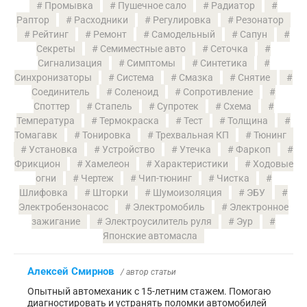
Промывка
Пушечное сало
Радиатор
Раптор
Расходники
Регулировка
Резонатор
Рейтинг
Ремонт
Самодельный
Сапун
Секреты
Семиместные авто
Сеточка
Сигнализация
Симптомы
Синтетика
Синхронизаторы
Система
Смазка
Снятие
Соединитель
Соленоид
Сопротивление
Споттер
Стапель
Супротек
Схема
Температура
Термокраска
Тест
Толщина
Томагавк
Тонировка
Трехвальная КП
Тюнинг
Установка
Устройство
Утечка
Фаркоп
Фрикцион
Хамелеон
Характеристики
Ходовые
огни
Чертеж
Чип-тюнинг
Чистка
Шлифовка
Шторки
Шумоизоляция
ЭБУ
Электробензонасос
Электромобиль
Электронное
зажигание
Электроусилитель руля
Эур
Японские автомасла
Алексей Смирнов
/ автор статьи
Опытный автомеханик с 15-летним стажем. Помогаю
диагностировать и устранять поломки автомобилей