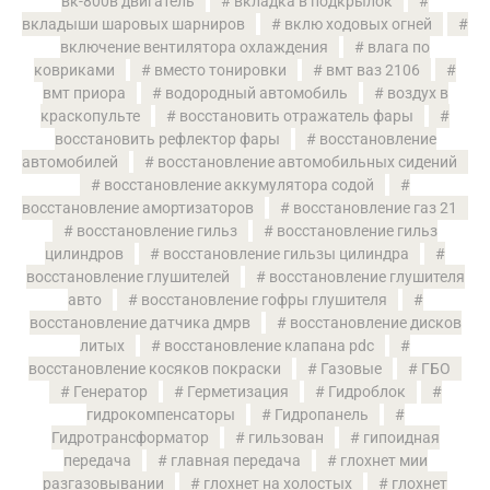
вк-800в двигатель
вкладка в подкрылок
вкладыши шаровых шарниров
вклю ходовых огней
включение вентилятора охлаждения
влага по
ковриками
вместо тонировки
вмт ваз 2106
вмт приора
водородный автомобиль
воздух в
краскопульте
восстановить отражатель фары
восстановить рефлектор фары
восстановление
автомобилей
восстановление автомобильных сидений
восстановление аккумулятора содой
восстановление амортизаторов
восстановление газ 21
восстановление гильз
восстановление гильз
цилиндров
восстановление гильзы цилиндра
восстановление глушителей
восстановление глушителя
авто
восстановление гофры глушителя
восстановление датчика дмрв
восстановление дисков
литых
восстановление клапана pdс
восстановление косяков покраски
Газовые
ГБО
Генератор
Герметизация
Гидроблок
гидрокомпенсаторы
Гидропанель
Гидротрансформатор
гильзован
гипоидная
передача
главная передача
глохнет мии
разгазовывании
глохнет на холостых
глохнет