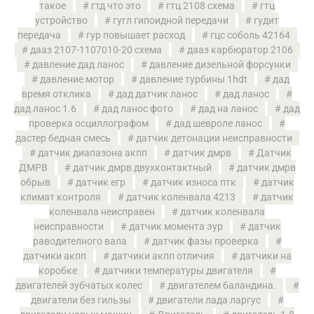
такое
гтд что это
гтц 2108 схема
гтц
устройство
гугл гипоидной передачи
гудит
передача
гур повышает расход
гцс соболь 42164
дааз 2107-1107010-20 схема
дааз карбюратор 2106
давление дад ланос
давление дизельной форсунки
давление мотор
давление турбины 1hdt
дад
время отклика
дад датчик ланос
дад ланос
дад ланос 1.6
дад ланос фото
дад на ланос
дад
проверка осциллографом
дад шевроле ланос
дастер бедная смесь
датчик детонации неисправности
датчик диапазона акпп
датчик дмрв
Датчик
ДМРВ
датчик дмрв двухконтактный
датчик дмрв
обрыв
датчик егр
датчик износа птк
датчик
климат контроля
датчик коленвала 4213
датчик
коленвала неисправен
датчик коленвала
неисправности
датчик момента эур
датчик
раводителного вала
датчик фазы проверка
датчики акпп
датчики акпп отличия
датчики на
коробке
датчики температуры двигателя
двигателей зубчатых колес
двигателем баландина.
двигатели без гильзы
двигатели лада ларгус