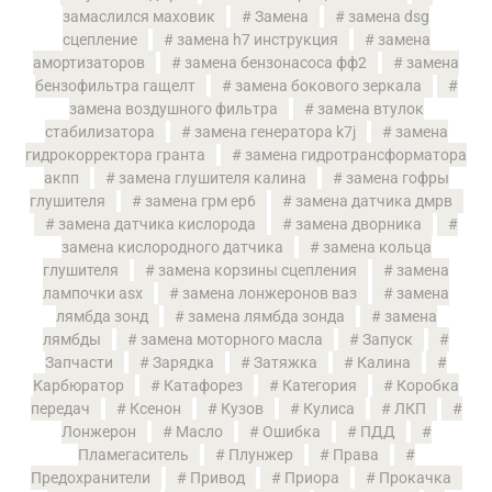
замаслился маховик
Замена
замена dsg
сцепление
замена h7 инструкция
замена
амортизаторов
замена бензонасоса фф2
замена
бензофильтра гащелт
замена бокового зеркала
замена воздушного фильтра
замена втулок
стабилизатора
замена генератора k7j
замена
гидрокорректора гранта
замена гидротрансформатора
акпп
замена глушителя калина
замена гофры
глушителя
замена грм ep6
замена датчика дмрв
замена датчика кислорода
замена дворника
замена кислородного датчика
замена кольца
глушителя
замена корзины сцепления
замена
лампочки asx
замена лонжеронов ваз
замена
лямбда зонд
замена лямбда зонда
замена
лямбды
замена моторного масла
Запуск
Запчасти
Зарядка
Затяжка
Калина
Карбюратор
Катафорез
Категория
Коробка
передач
Ксенон
Кузов
Кулиса
ЛКП
Лонжерон
Масло
Ошибка
ПДД
Пламегаситель
Плунжер
Права
Предохранители
Привод
Приора
Прокачка