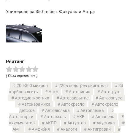
Универсал за 350 тысяч. Фокус или Астра
Рейтинг
( Пока оценок нет )
200-300 микрон
220в подогрев двигателя
3d
карбон клеить
Авто
Автовинил
Автогрунт
Автодиагностика
Автозакрытие
Автозапуск
Автокерамика
Автокресло
Автокресло
детское
Автолюлька
Автопленка
Автошторки
Автоэмаль
АКБ
Аквапель
Аккумулятор
АКПП
Актуатор
Акустика
АМТ
Амфибия
Аналоги
Антигравий