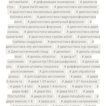
автомобиля
деформация лонжерона
джили ск
стук
джм 5w30 масло
диагностика автомобиля
диагностика бензиновых двигателей
диагностика
бублика акпп
диагностика гидротрансформатора
акпп
диагностика дизельный форсунок
диагностика дизельных форсунок
диагностика дмрв
казань
диагностика машины
диагностика свечи
зажигания
диагностика турбин м50d
диагностика
турбины наддувом
диагностика форсунок
диагностика эбу автомобиля
диагностика эур приора
Диагностический стенд
дизелинг
дизель лучше
ехал
дизель обороты
диод н7
диск
сцепления
диски 6jx15h2 расшифровка
диски на
уаз
диски штампы покраска
дифференциал схема
расположения
для клапанов
для обработки
днища
для подбора автоэмали
дмрв
дмрв
0.4вольта
дмрв 1.05 вольт
дмрв 1.07 показания
дмрв 1.4 tdci
дмрв 1.4 вольта
дмрв 1rz-e
дмрв 4ефе
дмрв bks
дмрв bnz11
дмрв
f00c2u2004
дмрв jm 004
дмрв mitsubishi asx
дмрв авенсис 1.8
дмрв асх
дмрв ваз напряжение