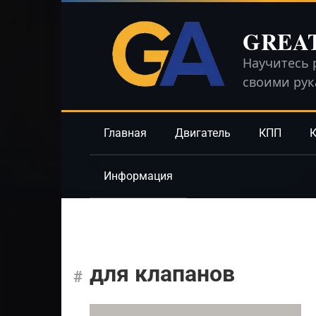
Перейти
к
GREA
контенту
Научитесь 
своими ру
Главная
Двигатель
КПП
К
Информация
для клапанов