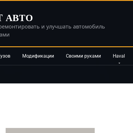
T АВТО
ремонтировать и улучшать автомобиль
ками
узов
Модификации
Своими руками
Haval