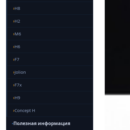
H8
H2
M6
H6
F7
Jolion
F7x
H9
Concept H
Полезная информация