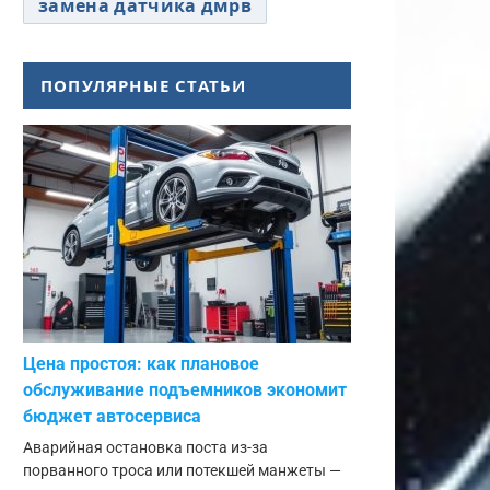
замена датчика дмрв
ПОПУЛЯРНЫЕ СТАТЬИ
Цена простоя: как плановое
обслуживание подъемников экономит
бюджет автосервиса
Аварийная остановка поста из-за
порванного троса или потекшей манжеты —