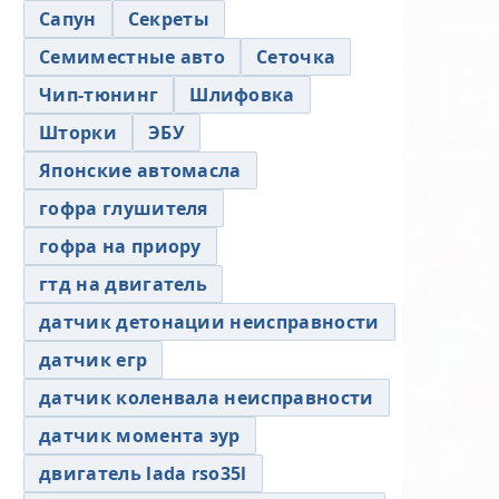
Сапун
Секреты
Семиместные авто
Сеточка
Чип-тюнинг
Шлифовка
Шторки
ЭБУ
Японские автомасла
гофра глушителя
гофра на приору
гтд на двигатель
датчик детонации неисправности
датчик егр
датчик коленвала неисправности
датчик момента эур
двигатель lada rso35l