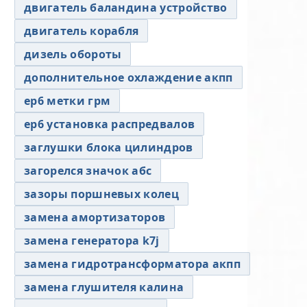
двигатель баландина устройство
двигатель корабля
дизель обороты
дополнительное охлаждение акпп
ер6 метки грм
ер6 установка распредвалов
заглушки блока цилиндров
загорелся значок абс
зазоры поршневых колец
замена амортизаторов
замена генератора k7j
замена гидротрансформатора акпп
замена глушителя калина