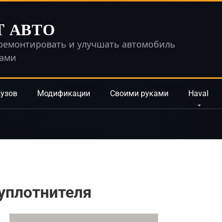
T АВТО
ремонтировать и улучшать автомобиль
ками
узов
Модификации
Своими руками
Haval
уплотнителя