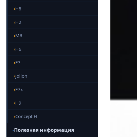
H8
H2
M6
H6
F7
Jolion
F7x
H9
Concept H
Полезная информация