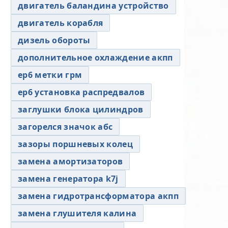
двигатель баландина устройство
двигатель корабля
дизель обороты
дополнительное охлаждение акпп
ер6 метки грм
ер6 установка распредвалов
заглушки блока цилиндров
загорелся значок абс
зазоры поршневых колец
замена амортизаторов
замена генератора k7j
замена гидротрансформатора акпп
замена глушителя калина