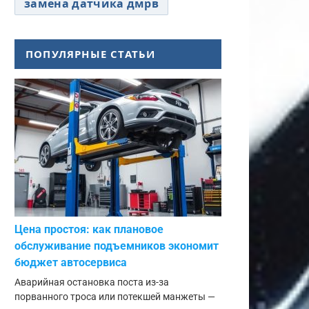
замена датчика дмрв
ПОПУЛЯРНЫЕ СТАТЬИ
Цена простоя: как плановое
обслуживание подъемников экономит
бюджет автосервиса
Аварийная остановка поста из-за
порванного троса или потекшей манжеты —