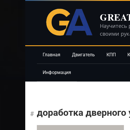
Перейти
к
GREA
контенту
Научитесь 
своими ру
Главная
Двигатель
КПП
К
Информация
доработка дверного 