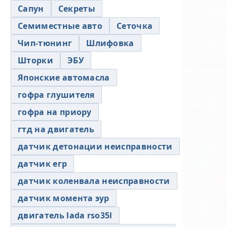
Сапун
Секреты
Семиместные авто
Сеточка
Чип-тюнинг
Шлифовка
Шторки
ЭБУ
Японские автомасла
гофра глушителя
гофра на приору
гтд на двигатель
датчик детонации неисправности
датчик егр
датчик коленвала неисправности
датчик момента эур
двигатель lada rso35l