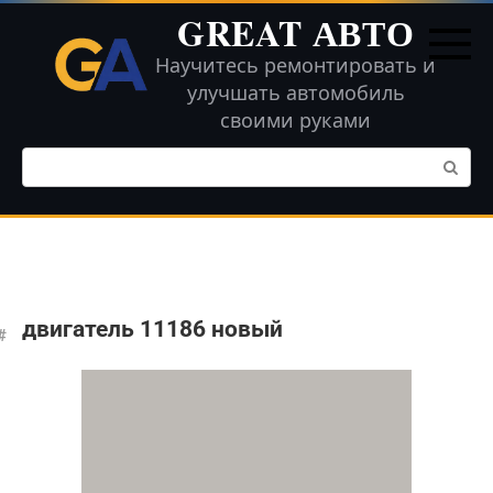
Перейти
GREAT АВТО
к
контенту
Научитесь ремонтировать и
улучшать автомобиль
своими руками
Поиск:
двигатель 11186 новый