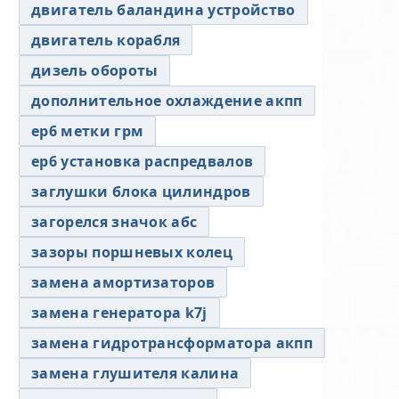
двигатель баландина устройство
двигатель корабля
дизель обороты
дополнительное охлаждение акпп
ер6 метки грм
ер6 установка распредвалов
заглушки блока цилиндров
загорелся значок абс
зазоры поршневых колец
замена амортизаторов
замена генератора k7j
замена гидротрансформатора акпп
замена глушителя калина