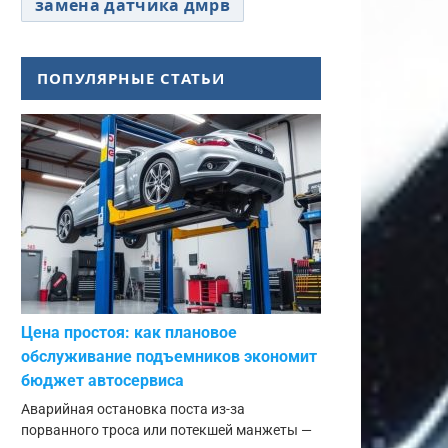
замена датчика дмрв
ПОПУЛЯРНЫЕ СТАТЬИ
Цена простоя: как плановое
обслуживание подъемников экономит
бюджет автосервиса
Аварийная остановка поста из-за
порванного троса или потекшей манжеты —