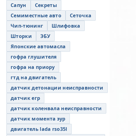
Сапун
Секреты
Семиместные авто
Сеточка
Чип-тюнинг
Шлифовка
Шторки
ЭБУ
Японские автомасла
гофра глушителя
гофра на приору
гтд на двигатель
датчик детонации неисправности
датчик егр
датчик коленвала неисправности
датчик момента эур
двигатель lada rso35l