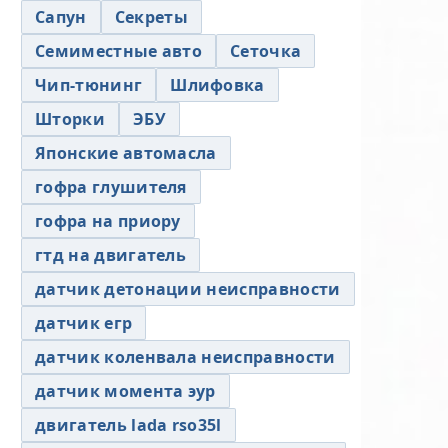
Сапун
Секреты
Семиместные авто
Сеточка
Чип-тюнинг
Шлифовка
Шторки
ЭБУ
Японские автомасла
гофра глушителя
гофра на приору
гтд на двигатель
датчик детонации неисправности
датчик егр
датчик коленвала неисправности
датчик момента эур
двигатель lada rso35l