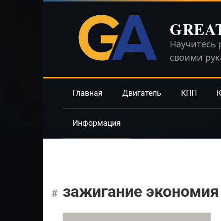
Перейти
к
GREA
контенту
Научитесь 
своими ру
Главная
Двигатель
КПП
К
Информация
зажигание экономия