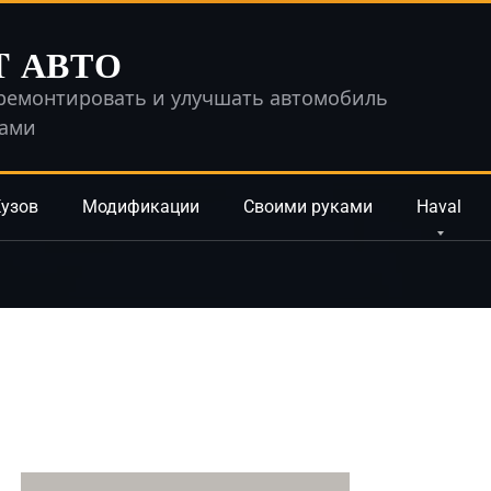
T АВТО
ремонтировать и улучшать автомобиль
ками
узов
Модификации
Своими руками
Haval