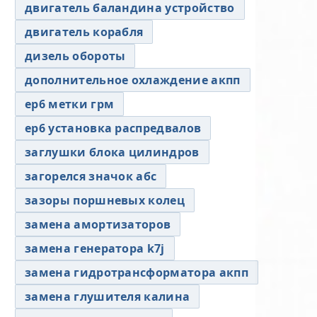
двигатель баландина устройство
двигатель корабля
дизель обороты
дополнительное охлаждение акпп
ер6 метки грм
ер6 установка распредвалов
заглушки блока цилиндров
загорелся значок абс
зазоры поршневых колец
замена амортизаторов
замена генератора k7j
замена гидротрансформатора акпп
замена глушителя калина