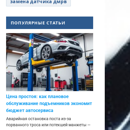
замена датчика дмрв
ПОПУЛЯРНЫЕ СТАТЬИ
Цена простоя: как плановое
обслуживание подъемников экономит
бюджет автосервиса
Аварийная остановка поста из-за
порванного троса или потекшей манжеты —