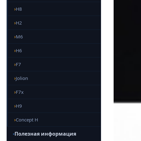
H8
H2
M6
H6
F7
Jolion
F7x
H9
Concept H
Полезная информация