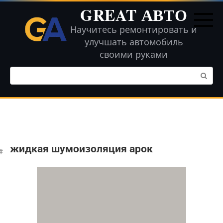
Перейти
GREAT АВТО
к
контенту
Научитесь ремонтировать и
улучшать автомобиль
своими руками
Поиск:
жидкая шумоизоляция арок