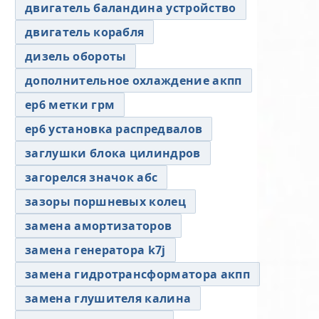
двигатель баландина устройство
двигатель корабля
дизель обороты
дополнительное охлаждение акпп
ер6 метки грм
ер6 установка распредвалов
заглушки блока цилиндров
загорелся значок абс
зазоры поршневых колец
замена амортизаторов
замена генератора k7j
замена гидротрансформатора акпп
замена глушителя калина