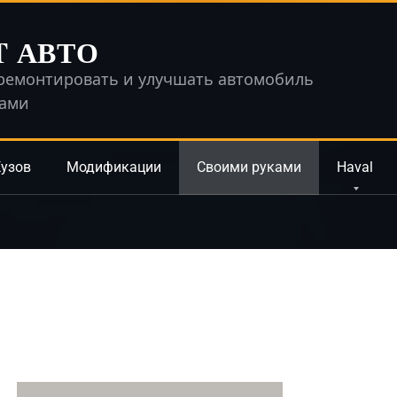
T АВТО
ремонтировать и улучшать автомобиль
ками
узов
Модификации
Своими руками
Haval