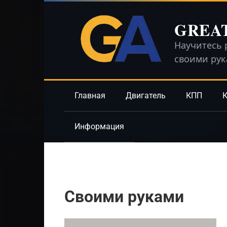
Перейти
к
GREA
контенту
Научитесь 
своими ру
Главная
Двигатель
КПП
К
Информация
Своими руками