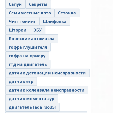
Сапун
Секреты
Семиместные авто
Сеточка
Чип-тюнинг
Шлифовка
Шторки
ЭБУ
Японские автомасла
гофра глушителя
гофра на приору
гтд на двигатель
датчик детонации неисправности
датчик егр
датчик коленвала неисправности
датчик момента эур
двигатель lada rso35l