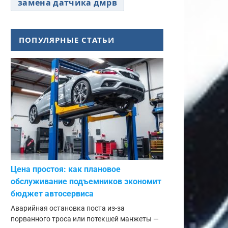
замена датчика дмрв
ПОПУЛЯРНЫЕ СТАТЬИ
Цена простоя: как плановое
обслуживание подъемников экономит
бюджет автосервиса
Аварийная остановка поста из-за
порванного троса или потекшей манжеты —