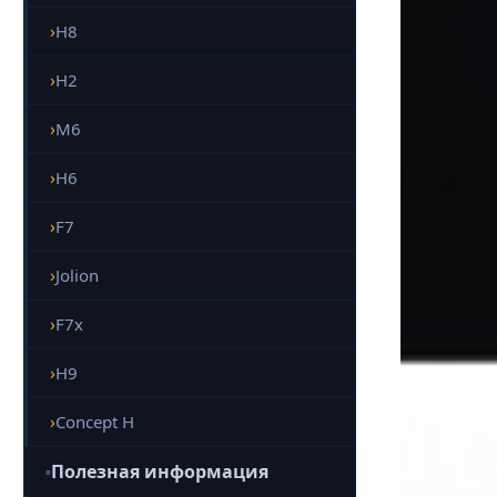
H8
H2
M6
H6
F7
Jolion
F7x
H9
Concept H
Полезная информация