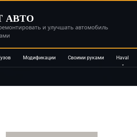
T АВТО
ремонтировать и улучшать автомобиль
ками
узов
Модификации
Своими руками
Haval