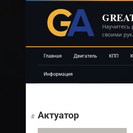
Перейти
к
GREA
контенту
Научитесь 
своими ру
Главная
Двигатель
КПП
К
Информация
Актуатор