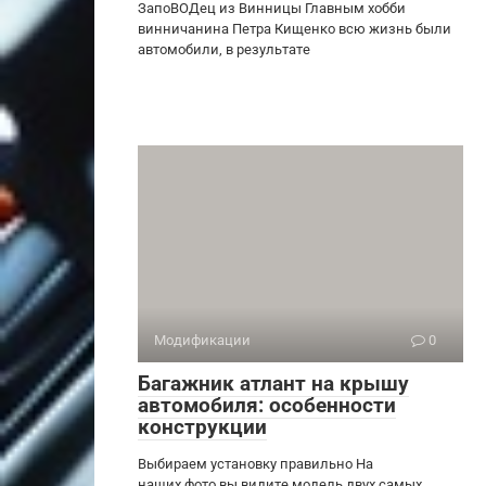
ЗапоВОДец из Винницы Главным хобби
винничанина Петра Кищенко всю жизнь были
автомобили, в результате
Модификации
0
Багажник атлант на крышу
автомобиля: особенности
конструкции
Выбираем установку правильно На
наших фото вы видите модель двух самых