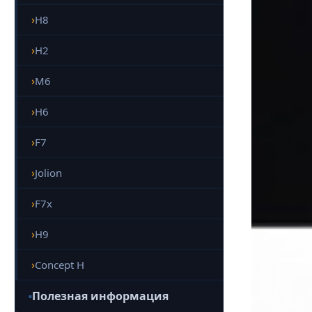
H8
H2
M6
H6
F7
Jolion
F7x
H9
Concept H
Полезная информация