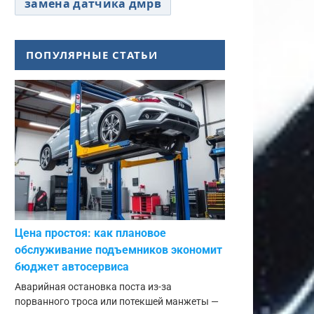
замена датчика дмрв
ПОПУЛЯРНЫЕ СТАТЬИ
Цена простоя: как плановое
обслуживание подъемников экономит
бюджет автосервиса
Аварийная остановка поста из-за
порванного троса или потекшей манжеты —