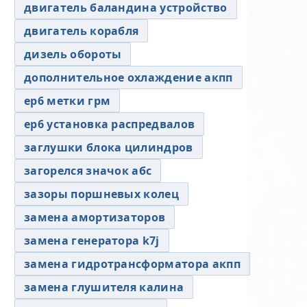
двигатель баландина устройство
двигатель корабля
дизель обороты
дополнительное охлаждение акпп
ер6 метки грм
ер6 установка распредвалов
заглушки блока цилиндров
загорелся значок абс
зазоры поршневых колец
замена амортизаторов
замена генератора k7j
замена гидротрансформатора акпп
замена глушителя калина