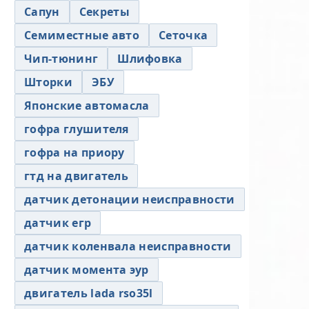
Сапун
Секреты
Семиместные авто
Сеточка
Чип-тюнинг
Шлифовка
Шторки
ЭБУ
Японские автомасла
гофра глушителя
гофра на приору
гтд на двигатель
датчик детонации неисправности
датчик егр
датчик коленвала неисправности
датчик момента эур
двигатель lada rso35l