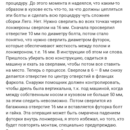
процедуру. До этого момента я надеялся, что каким-то
образом в кузове есть что-то, за что должны цепляться
эти болты и сделать всю процедуру чуть сложнее
сборки Лего. Нет. Нужно сверлить во всех точках через
лонжероны сверлом на 16 мм. Сначала просверлил
отверстие 10 мм по диаметру болта, потом стало
понятно, что нужно сверлить диаметром футорок,
которые обеспечивают жесткость между полом и
лонжероном, т.е. 16 мм. В инструкции об этом ни слова.
Пришлось убирать всю конструкцию, садиться в
машину и ехать за сверлами, чтобы потом все ставить
на место. Теперь о процессе. Сверлом в 6 — 8 мм снизу
делается отверстие по центру отверстий в фланцах
фаркопа. Снаружи помощник должен контролировать,
чтобы дрель была вертикальна, т.к. под машиной, когда
между собственным носом и кузовом не больше 50 мм,
за этим следить невозможно. Потом сверлится из
багажника отверстие 16 мм и вставляется футорка болт
и гайка. Эта операция может быть омрачена падением
футорки внутрь лонжерона, я этого избежал, но того, кто
будет повторять монтаж, специально предупреждаю.