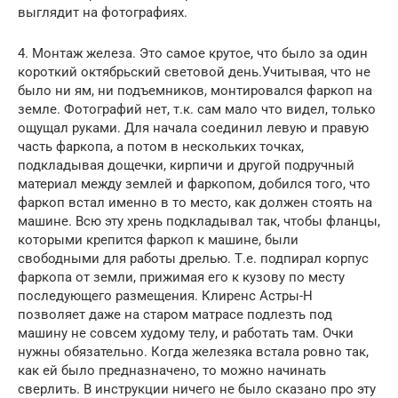
выглядит на фотографиях.
4. Монтаж железа. Это самое крутое, что было за один
короткий октябрьский световой день.Учитывая, что не
было ни ям, ни подъемников, монтировался фаркоп на
земле. Фотографий нет, т.к. сам мало что видел, только
ощущал руками. Для начала соединил левую и правую
часть фаркопа, а потом в нескольких точках,
подкладывая дощечки, кирпичи и другой подручный
материал между землей и фаркопом, добился того, что
фаркоп встал именно в то место, как должен стоять на
машине. Всю эту хрень подкладывал так, чтобы фланцы,
которыми крепится фаркоп к машине, были
свободными для работы дрелью. Т.е. подпирал корпус
фаркопа от земли, прижимая его к кузову по месту
последующего размещения. Клиренс Астры-Н
позволяет даже на старом матрасе подлезть под
машину не совсем худому телу, и работать там. Очки
нужны обязательно. Когда железяка встала ровно так,
как ей было предназначено, то можно начинать
сверлить. В инструкции ничего не было сказано про эту