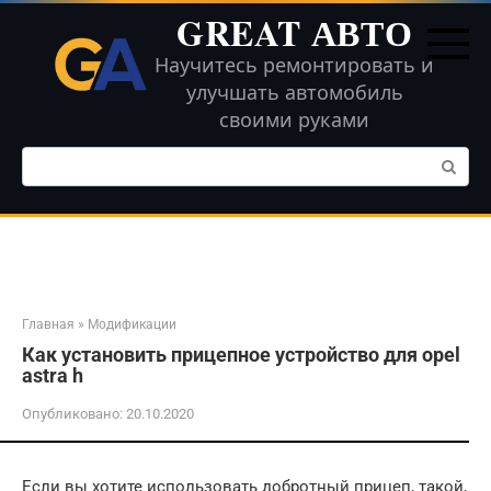
Перейти
GREAT АВТО
к
контенту
Научитесь ремонтировать и
улучшать автомобиль
своими руками
Поиск:
Главная
»
Модификации
Как установить прицепное устройство для opel
astra h
Опубликовано:
20.10.2020
Если вы хотите использовать добротный прицеп, такой,