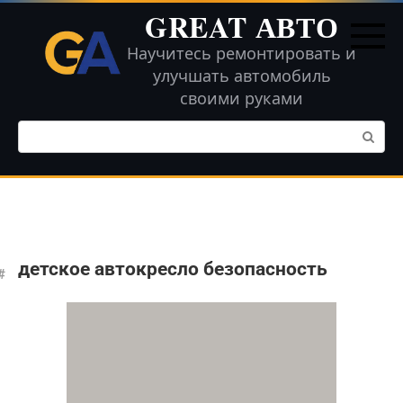
Перейти
GREAT АВТО
к
контенту
Научитесь ремонтировать и
улучшать автомобиль
своими руками
Поиск:
детское автокресло безопасность