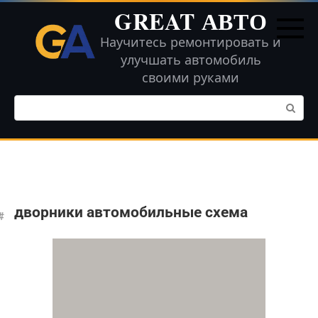
Перейти
GREAT АВТО
к
контенту
Научитесь ремонтировать и
улучшать автомобиль
своими руками
Поиск:
дворники автомобильные схема