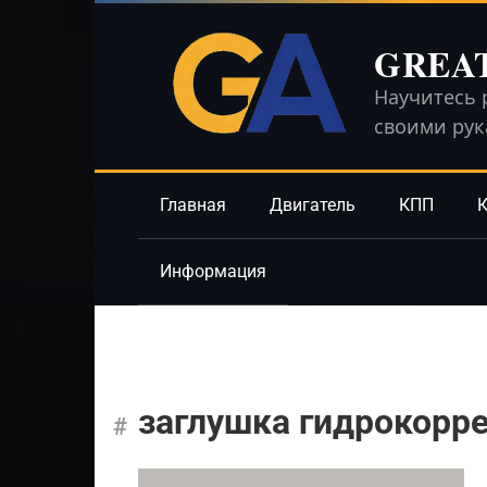
Перейти
к
GREA
контенту
Научитесь 
своими ру
Главная
Двигатель
КПП
К
Информация
заглушка гидрокорре