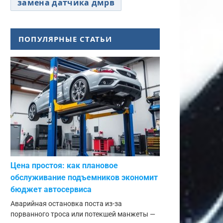
замена датчика дмрв
ПОПУЛЯРНЫЕ СТАТЬИ
Цена простоя: как плановое
обслуживание подъемников экономит
бюджет автосервиса
Аварийная остановка поста из-за
порванного троса или потекшей манжеты —