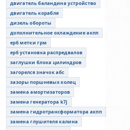
двигатель баландина устройство
двигатель корабля
дизель обороты
дополнительное охлаждение акпп
ер6 метки грм
ер6 установка распредвалов
заглушки блока цилиндров
загорелся значок абс
зазоры поршневых колец
замена амортизаторов
замена генератора k7j
замена гидротрансформатора акпп
замена глушителя калина