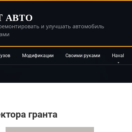
T АВТО
ремонтировать и улучшать автомобиль
ками
узов
Модификации
Своими руками
Haval
ктора гранта