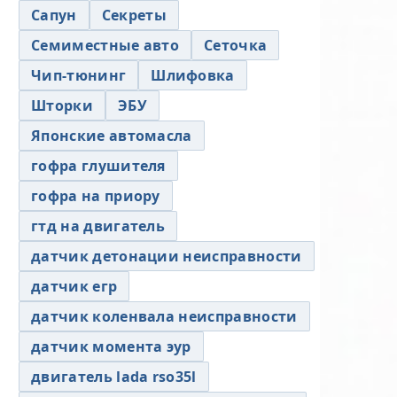
Сапун
Секреты
Семиместные авто
Сеточка
Чип-тюнинг
Шлифовка
Шторки
ЭБУ
Японские автомасла
гофра глушителя
гофра на приору
гтд на двигатель
датчик детонации неисправности
датчик егр
датчик коленвала неисправности
датчик момента эур
двигатель lada rso35l