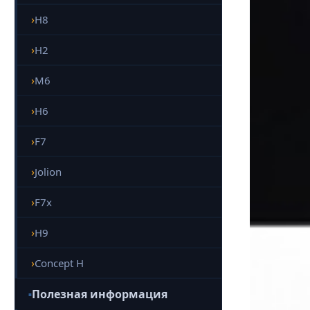
H8
H2
M6
H6
F7
Jolion
F7x
H9
Concept H
Полезная информация