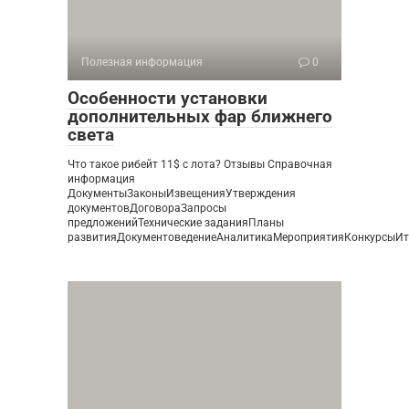
Полезная информация
0
Особенности установки
дополнительных фар ближнего
света
Что такое рибейт 11$ с лота? Отзывы Справочная
информация
ДокументыЗаконыИзвещенияУтверждения
документовДоговораЗапросы
предложенийТехнические заданияПланы
развитияДокументоведениеАналитикаМероприятияКонкурсыИ