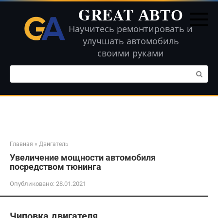
Перейти
GREAT АВТО
к
контенту
Научитесь ремонтировать и
улучшать автомобиль
своими руками
Поиск:
Главная
»
Двигатель
Увеличение мощности автомобиля
посредством тюнинга
Опубликовано:
28.01.2021
Чиповка двигателя