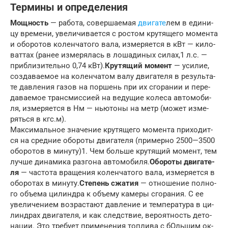
Тер­ми­ны и оп­ре­де­ле­ния
Мощ­ность
— ра­бо­та, со­вер­ша­е­мая
дви­га­те
­лем в еди­ни­
цу вре­ме­ни, уве­ли­чи­ва­ет­ся с ро­с­том кру­тя­ще­го мо­мен­та
и обо­ро­тов ко­лен­ча­то­го ва­ла, из­ме­ря­ет­ся в кВт — ки­ло­
ват­тах (ра­нее из­ме­ря­лась в ло­ша­ди­ных си­лах,1 л.с. —
при­бли­зи­тель­но 0,74 кВт).
Кру­тя­щий мо­мент
— уси­лие,
со­з­да­ва­е­мое на ко­лен­ча­том ва­лу дви­га­те­ля в ре­зуль­та­
те да­в­ле­ния га­зов на пор­шень при их сго­ра­нии и пе­ре­
да­ва­е­мое транс­мис­си­ей на ве­ду­щие ко­ле­са ав­то­мо­би­
ля, из­ме­ря­ет­ся в Нм — ньютоны на метр (мо­жет из­ме­
рять­ся в кгс.м).
Ма­к­си­маль­ное зна­че­ние кру­тя­ще­го мо­мен­та при­хо­дит­
ся на сред­ние обо­ро­ты дви­га­те­ля (при­мер­но 2500—3500
оборотов в минуту)1. Чем боль­ше кру­тя­щий мо­мент, тем
луч­ше ди­на­ми­ка раз­го­на ав­то­мо­би­ля.
Обо­ро­ты дви­га­те­
ля
— ча­с­то­та вра­ще­ния ко­лен­ча­то­го ва­ла, из­ме­ря­ет­ся в
оборотах в минуту.
Сте­пень сжа­тия
— от­но­ше­ние пол­но­
го объ­е­ма ци­лин­д­ра к объ­е­му ка­ме­ры сго­ра­ния. С ее
уве­ли­че­ни­ем воз­рас­та­ют да­в­ле­ние и тем­пе­ра­ту­ра в ци­
лин­д­рах дви­га­те­ля, и как след­ст­вие, ве­ро­ят­ность де­то­
нации. Это тре­бу­ет при­ме­не­ния то­п­ли­ва с бОль­шим ок­