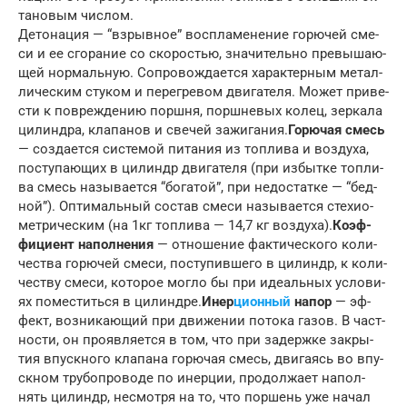
та­но­вым чис­лом.
Де­то­на­ция — “взрыв­ное” вос­пла­ме­не­ние го­рю­чей сме­
си и ее сго­ра­ние со ско­ро­стью, зна­чи­тель­но пре­вы­ша­ю­
щей нор­маль­ную. Со­про­во­ж­да­ет­ся ха­ра­к­тер­ным ме­тал­
ли­че­ским сту­ком и пе­ре­гре­вом дви­га­те­ля. Мо­жет при­ве­
с­ти к по­вре­ж­де­нию порш­ня, порш­не­вых ко­лец, зер­ка­ла
ци­лин­д­ра, кла­па­нов и све­чей за­жи­га­ния.
Го­рю­чая смесь
— со­з­да­ет­ся си­с­те­мой пи­та­ния из то­п­ли­ва и воз­ду­ха,
по­сту­па­ю­щих в ци­линдр дви­га­те­ля (при из­быт­ке то­п­ли­
ва смесь на­зы­ва­ет­ся “бо­га­той”, при не­до­с­тат­ке — “бед­
ной”). Оп­ти­маль­ный со­став сме­си на­зы­ва­ет­ся сте­хио­
мет­ри­че­ским (на 1кг то­п­ли­ва — 14,7 кг воз­ду­ха).
Ко­эф­
фи­ци­ент на­пол­не­ния
— от­но­ше­ние фа­к­ти­че­ско­го ко­ли­
че­ст­ва го­рю­чей сме­си, по­сту­пив­ше­го в ци­линдр, к ко­ли­
че­ст­ву сме­си, ко­то­рое мог­ло бы при иде­аль­ных ус­ло­ви­
ях по­ме­с­тить­ся в ци­лин­д­ре.
Инер­
ци­он­ный
на­пор
— эф­
фект, воз­ни­ка­ю­щий при дви­же­нии по­то­ка га­зов. В ча­ст­
но­сти, он про­яв­ля­ет­ся в том, что при за­держ­ке за­кры­
тия впу­ск­но­го кла­па­на го­рю­чая смесь, дви­га­ясь во впу­
ск­ном тру­бо­про­во­де по инер­ции, про­дол­жа­ет на­пол­
нять ци­линдр, не­смо­т­ря на то, что пор­шень уже на­чал