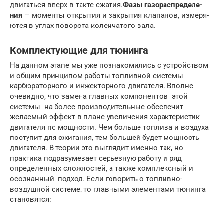
дви­гать­ся вверх в та­к­те сжа­тия.
Фа­зы га­зо­рас­пре­де­ле­
ния
— мо­мен­ты от­кры­тия и за­кры­тия кла­па­нов, из­ме­ря­
ют­ся в уг­лах по­во­ро­та ко­лен­ча­то­го ва­ла.
Комплектующие для тюнинга
На данном этапе мы уже познакомились с устройством
и общим принципом работы топливной системы
карбюраторного и инжекторного двигателя. Вполне
очевидно, что замена главных компонентов этой
системы на более производительные обеспечит
желаемый эффект в плане увеличения характеристик
двигателя по мощности. Чем больше топлива и воздуха
поступит для сжигания, тем большей будет мощность
двигателя. В теории это выглядит именно так, но
практика подразумевает серьезную работу и ряд
определенных сложностей, а также комплексный и
осознанный подход. Если говорить о топливно-
воздушной системе, то главными элементами тюнинга
становятся: