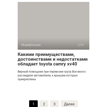
Модификации
0
Какими преимуществами,
достоинствами и недостатками
обладает toyota camry xv40
Верный помощник при перевозке груза Все много
раз видели автомобили, к крышам которых
прикреплены
Пагинация
1
2
3
Далее