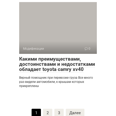
Модификации
0
Какими преимуществами,
достоинствами и недостатками
обладает toyota camry xv40
Верный помощник при перевозке груза Все много
раз видели автомобили, к крышам которых
прикреплены
Пагинация
1
2
3
Далее