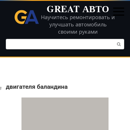
Перейти
GREAT АВТО
к
контенту
Научитесь ремонтировать и
улучшать автомобиль
своими руками
Поиск:
двигателя баландина