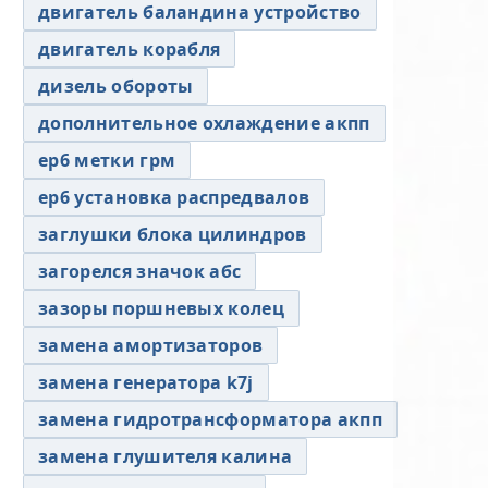
двигатель баландина устройство
двигатель корабля
дизель обороты
дополнительное охлаждение акпп
ер6 метки грм
ер6 установка распредвалов
заглушки блока цилиндров
загорелся значок абс
зазоры поршневых колец
замена амортизаторов
замена генератора k7j
замена гидротрансформатора акпп
замена глушителя калина