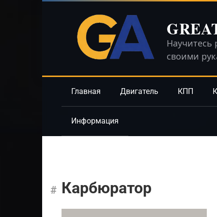
Перейти
к
GREA
контенту
Научитесь 
своими ру
Главная
Двигатель
КПП
К
Информация
Карбюратор