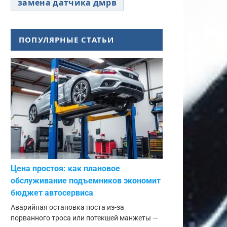
замена датчика дмрв
ПОПУЛЯРНЫЕ СТАТЬИ
Цена простоя: как плановое
обслуживание подъемников экономит
бюджет автосервиса
Аварийная остановка поста из-за
порванного троса или потекшей манжеты —