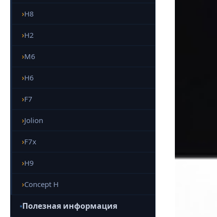
H8
H2
M6
H6
F7
Jolion
F7x
H9
Concept H
Полезная информация