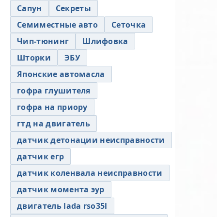
Сапун
Секреты
Семиместные авто
Сеточка
Чип-тюнинг
Шлифовка
Шторки
ЭБУ
Японские автомасла
гофра глушителя
гофра на приору
гтд на двигатель
датчик детонации неисправности
датчик егр
датчик коленвала неисправности
датчик момента эур
двигатель lada rso35l