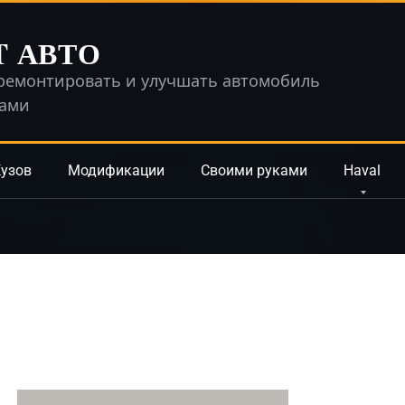
T АВТО
ремонтировать и улучшать автомобиль
ками
узов
Модификации
Своими руками
Haval