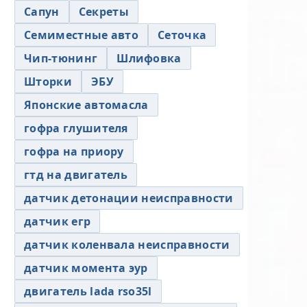
Сапун
Секреты
Семиместные авто
Сеточка
Чип-тюнинг
Шлифовка
Шторки
ЭБУ
Японские автомасла
гофра глушителя
гофра на приору
гтд на двигатель
датчик детонации неисправности
датчик егр
датчик коленвала неисправности
датчик момента эур
двигатель lada rso35l