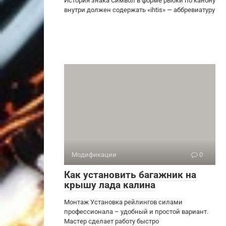
История знака Символ в форме рыбки по канону
внутри должен содержать «ihtis» — аббревиатуру
Модификации
0
Как установить багажник на
крышу лада калина
Монтаж Установка рейлингов силами
профессионала – удобный и простой вариант.
Мастер сделает работу быстро