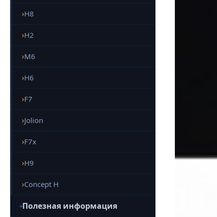
H8
H2
M6
H6
F7
Jolion
F7x
H9
Concept H
Полезная информация