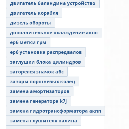
двигатель баландина устройство
двигатель корабля
дизель обороты
дополнительное охлаждение акпп
ер6 метки грм
ер6 установка распредвалов
заглушки блока цилиндров
загорелся значок абс
зазоры поршневых колец
замена амортизаторов
замена генератора k7j
замена гидротрансформатора акпп
замена глушителя калина