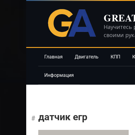
Перейти
к
GREA
контенту
Научитесь 
своими ру
Главная
Двигатель
КПП
К
Информация
датчик егр