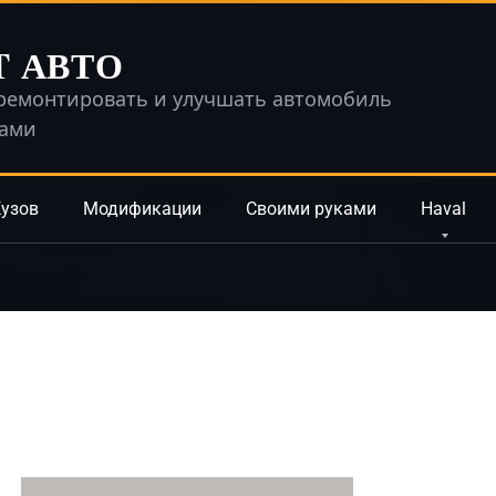
T АВТО
ремонтировать и улучшать автомобиль
ками
узов
Модификации
Своими руками
Haval