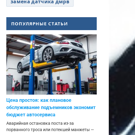
замена датчика дмрв
ПОПУЛЯРНЫЕ СТАТЬИ
Цена простоя: как плановое
обслуживание подъемников экономит
бюджет автосервиса
Аварийная остановка поста из-за
порванного троса или потекшей манжеты —