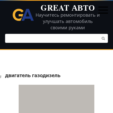
Перейти
GREAT АВТО
к
контенту
Научитесь ремонтировать и
улучшать автомобиль
своими руками
Поиск:
двигатель газодизель