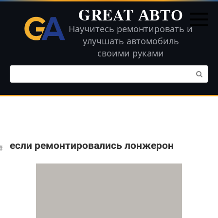
Перейти
GREAT АВТО
к
контенту
Научитесь ремонтировать и
улучшать автомобиль
своими руками
Поиск:
если ремонтировались лонжерон