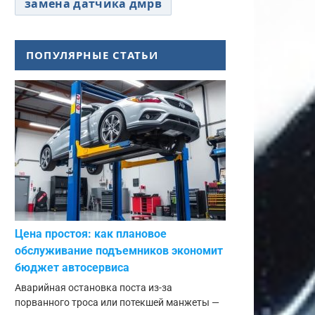
замена датчика дмрв
ПОПУЛЯРНЫЕ СТАТЬИ
Цена простоя: как плановое
обслуживание подъемников экономит
бюджет автосервиса
Аварийная остановка поста из-за
порванного троса или потекшей манжеты —