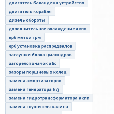
двигатель баландина устройство
двигатель корабля
дизель обороты
дополнительное охлаждение акпп
ер6 метки грм
ер6 установка распредвалов
заглушки блока цилиндров
загорелся значок абс
зазоры поршневых колец
замена амортизаторов
замена генератора k7j
замена гидротрансформатора акпп
замена глушителя калина