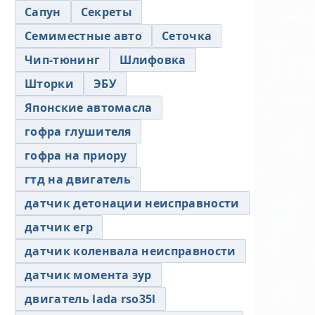
Сапун
Секреты
Семиместные авто
Сеточка
Чип-тюнинг
Шлифовка
Шторки
ЭБУ
Японские автомасла
гофра глушителя
гофра на приору
гтд на двигатель
датчик детонации неисправности
датчик егр
датчик коленвала неисправности
датчик момента эур
двигатель lada rso35l