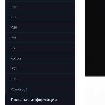
H8
H2
M6
H6
F7
Jolion
F7x
H9
Concept H
Полезная информация