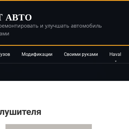
T АВТО
ремонтировать и улучшать автомобиль
ками
узов
Модификации
Своими руками
Haval
глушителя