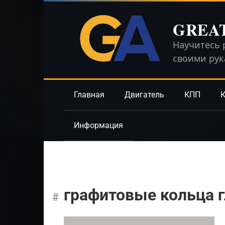
Перейти
к
GREA
контенту
Научитесь 
своими ру
Главная
Двигатель
КПП
К
Информация
графитовые кольца 