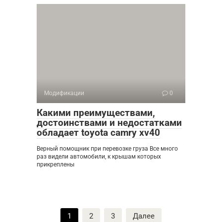
Модификации
0
Какими преимуществами,
достоинствами и недостатками
обладает toyota camry xv40
Верный помощник при перевозке груза Все много
раз видели автомобили, к крышам которых
прикреплены
Пагинация
1
2
3
Далее