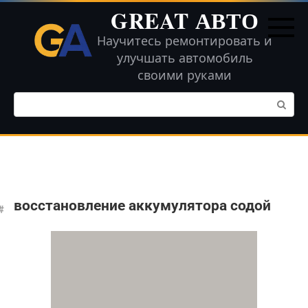
Перейти
GREAT АВТО
к
контенту
Научитесь ремонтировать и
улучшать автомобиль
своими руками
Поиск:
восстановление аккумулятора содой