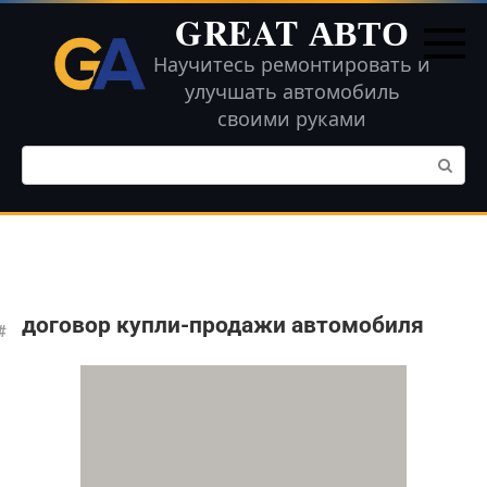
Перейти
GREAT АВТО
к
контенту
Научитесь ремонтировать и
улучшать автомобиль
своими руками
Поиск:
договор купли-продажи автомобиля