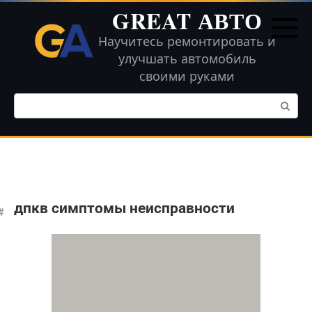
Перейти
GREAT АВТО
к
контенту
Научитесь ремонтировать и
улучшать автомобиль
своими руками
Поиск:
дпкв симптомы неисправности