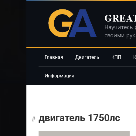
Перейти
к
GREA
контенту
Научитесь 
своими ру
Главная
Двигатель
КПП
К
Информация
двигатель 1750лс