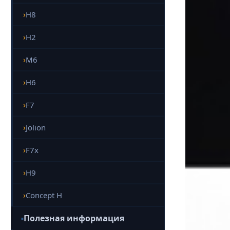
H8
H2
M6
H6
F7
Jolion
F7x
H9
Concept H
Полезная информация