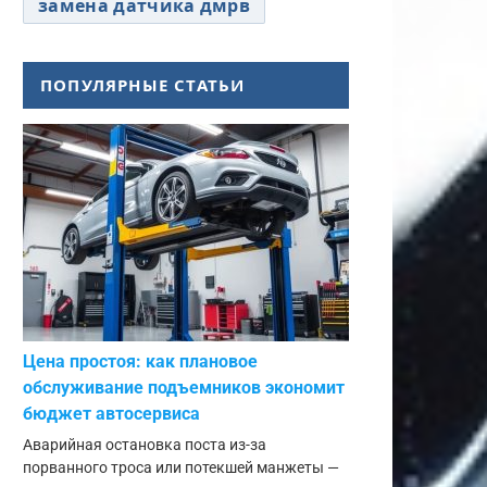
замена датчика дмрв
ПОПУЛЯРНЫЕ СТАТЬИ
Цена простоя: как плановое
обслуживание подъемников экономит
бюджет автосервиса
Аварийная остановка поста из-за
порванного троса или потекшей манжеты —