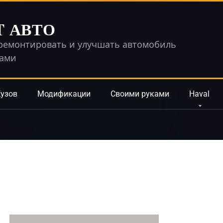
T АВТО
ремонтировать и улучшать автомобиль
ками
узов
Модификации
Своими руками
Haval