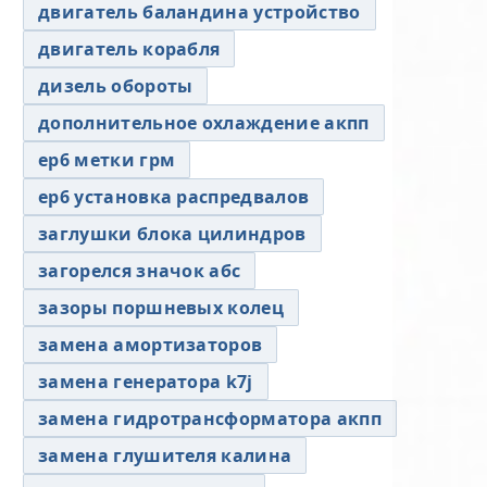
двигатель баландина устройство
двигатель корабля
дизель обороты
дополнительное охлаждение акпп
ер6 метки грм
ер6 установка распредвалов
заглушки блока цилиндров
загорелся значок абс
зазоры поршневых колец
замена амортизаторов
замена генератора k7j
замена гидротрансформатора акпп
замена глушителя калина