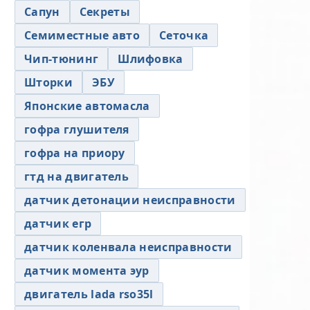
Сапун
Секреты
Семиместные авто
Сеточка
Чип-тюнинг
Шлифовка
Шторки
ЭБУ
Японские автомасла
гофра глушителя
гофра на приору
гтд на двигатель
датчик детонации неисправности
датчик егр
датчик коленвала неисправности
датчик момента эур
двигатель lada rso35l