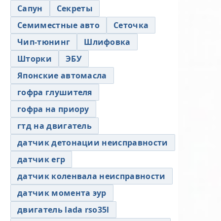
Сапун
Секреты
Семиместные авто
Сеточка
Чип-тюнинг
Шлифовка
Шторки
ЭБУ
Японские автомасла
гофра глушителя
гофра на приору
гтд на двигатель
датчик детонации неисправности
датчик егр
датчик коленвала неисправности
датчик момента эур
двигатель lada rso35l