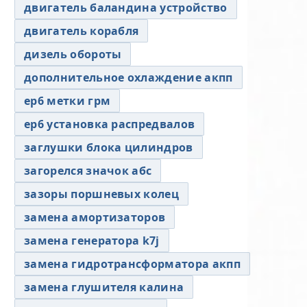
двигатель баландина устройство
двигатель корабля
дизель обороты
дополнительное охлаждение акпп
ер6 метки грм
ер6 установка распредвалов
заглушки блока цилиндров
загорелся значок абс
зазоры поршневых колец
замена амортизаторов
замена генератора k7j
замена гидротрансформатора акпп
замена глушителя калина