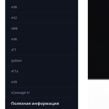
H8
H2
M6
H6
F7
Jolion
F7x
H9
Concept H
Полезная информация