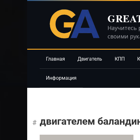
Перейти
к
GREA
контенту
Научитесь 
своими ру
Главная
Двигатель
КПП
К
Информация
двигателем баланди