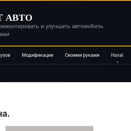
T АВТО
ремонтировать и улучшать автомобиль
ками
узов
Модификации
Своими руками
Haval
на.