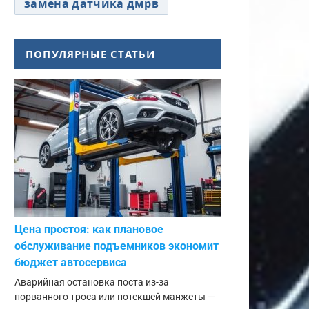
замена датчика дмрв
ПОПУЛЯРНЫЕ СТАТЬИ
Цена простоя: как плановое
обслуживание подъемников экономит
бюджет автосервиса
Аварийная остановка поста из-за
порванного троса или потекшей манжеты —