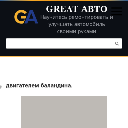
Перейти
GREAT АВТО
к
контенту
Научитесь ремонтировать и
улучшать автомобиль
своими руками
Поиск:
двигателем баландина.