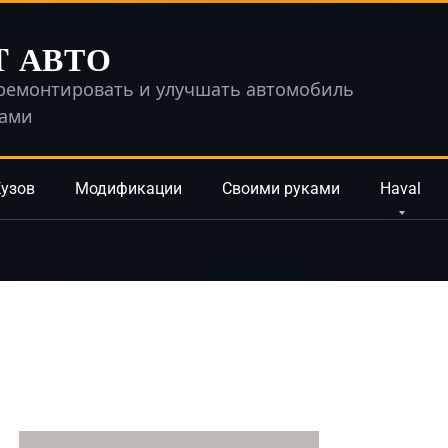
T АВТО
ремонтировать и улучшать автомобиль
ками
узов
Модификации
Своими руками
Haval