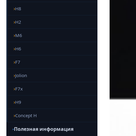
H8
H2
M6
H6
F7
Jolion
F7x
H9
Concept H
Полезная информация