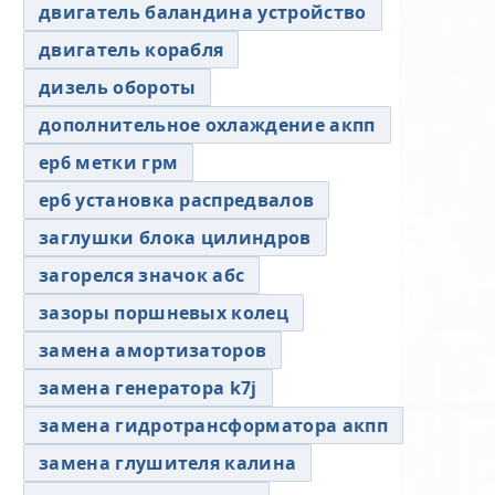
двигатель баландина устройство
двигатель корабля
дизель обороты
дополнительное охлаждение акпп
ер6 метки грм
ер6 установка распредвалов
заглушки блока цилиндров
загорелся значок абс
зазоры поршневых колец
замена амортизаторов
замена генератора k7j
замена гидротрансформатора акпп
замена глушителя калина