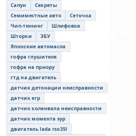
Сапун
Секреты
Семиместные авто
Сеточка
Чип-тюнинг
Шлифовка
Шторки
ЭБУ
Японские автомасла
гофра глушителя
гофра на приору
гтд на двигатель
датчик детонации неисправности
датчик егр
датчик коленвала неисправности
датчик момента эур
двигатель lada rso35l