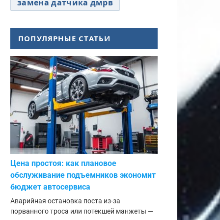
замена датчика дмрв
ПОПУЛЯРНЫЕ СТАТЬИ
Цена простоя: как плановое
обслуживание подъемников экономит
бюджет автосервиса
Аварийная остановка поста из-за
порванного троса или потекшей манжеты —