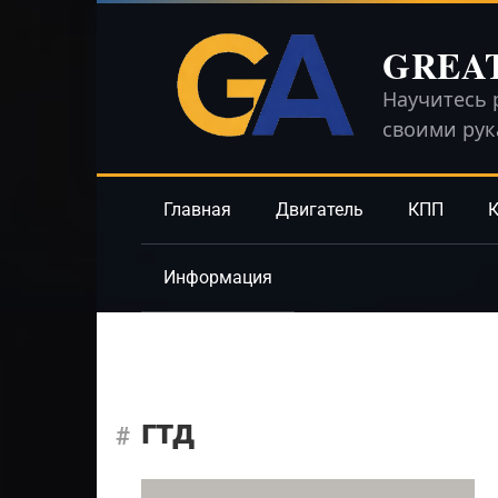
Перейти
к
GREA
контенту
Научитесь 
своими ру
Главная
Двигатель
КПП
К
Информация
гтд