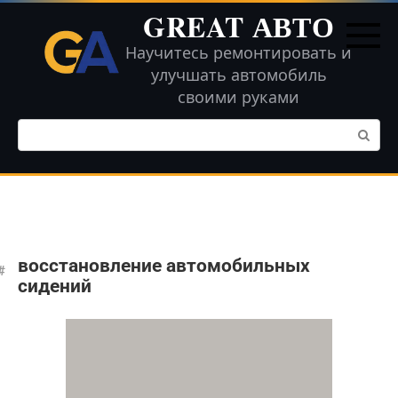
Перейти
GREAT АВТО
к
контенту
Научитесь ремонтировать и
улучшать автомобиль
своими руками
Поиск:
восстановление автомобильных
сидений