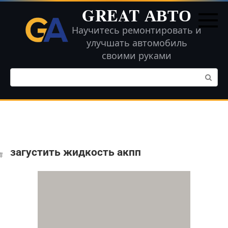
Перейти
GREAT АВТО
к
контенту
Научитесь ремонтировать и
улучшать автомобиль
своими руками
Поиск:
загустить жидкость акпп