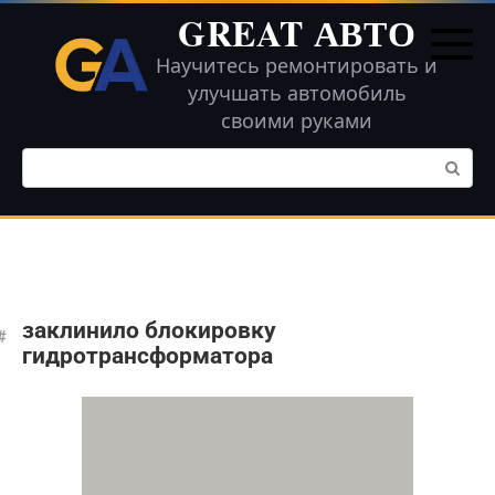
Перейти
GREAT АВТО
к
контенту
Научитесь ремонтировать и
улучшать автомобиль
своими руками
Поиск:
заклинило блокировку
гидротрансформатора