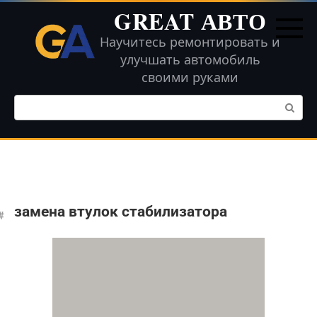
Перейти
GREAT АВТО
к
контенту
Научитесь ремонтировать и
улучшать автомобиль
своими руками
Поиск:
замена втулок стабилизатора