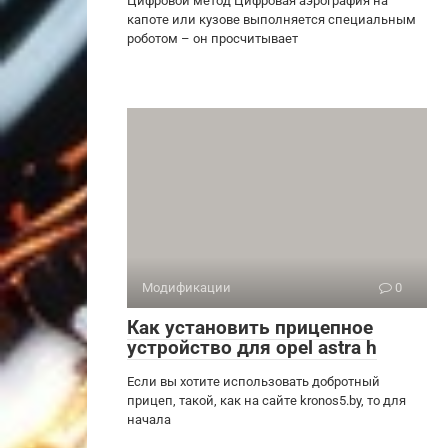
Цифровой метод Цифровая аэрография на
капоте или кузове выполняется специальным
роботом – он просчитывает
Модификации
0
Как установить прицепное
устройство для opel astra h
Если вы хотите использовать добротный
прицеп, такой, как на сайте kronos5.by, то для
начала