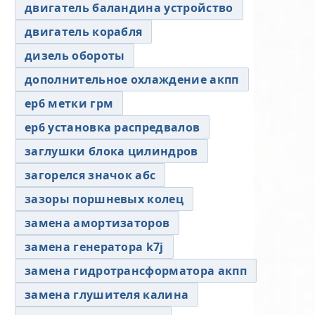
двигатель баландина устройство
двигатель корабля
дизель обороты
дополнительное охлаждение акпп
ер6 метки грм
ер6 установка распредвалов
заглушки блока цилиндров
загорелся значок абс
зазоры поршневых колец
замена амортизаторов
замена генератора k7j
замена гидротрансформатора акпп
замена глушителя калина