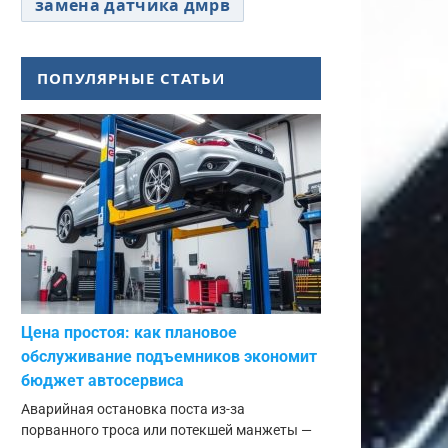
замена датчика дмрв
ПОПУЛЯРНЫЕ СТАТЬИ
Цена простоя: как плановое
обслуживание подъемников экономит
бюджет автосервиса
Аварийная остановка поста из-за
порванного троса или потекшей манжеты —