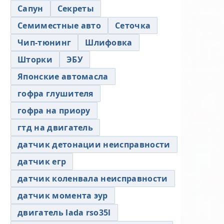
Сапун
Секреты
Семиместные авто
Сеточка
Чип-тюнинг
Шлифовка
Шторки
ЭБУ
Японские автомасла
гофра глушителя
гофра на приору
гтд на двигатель
датчик детонации неисправности
датчик егр
датчик коленвала неисправности
датчик момента эур
двигатель lada rso35l