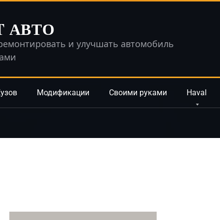
T АВТО
ремонтировать и улучшать автомобиль
ками
узов
Модификации
Своими руками
Haval