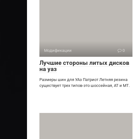
Модификации
0
Лучшие стороны литых дисков
на уаз
Размеры шин для УАз Патриот Летняя резина
существует трех типов-это шоссейная, АТ и МТ.