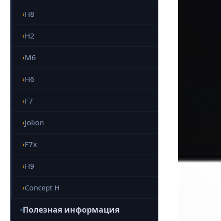
H8
H2
M6
H6
F7
Jolion
F7x
H9
Concept H
Полезная информация