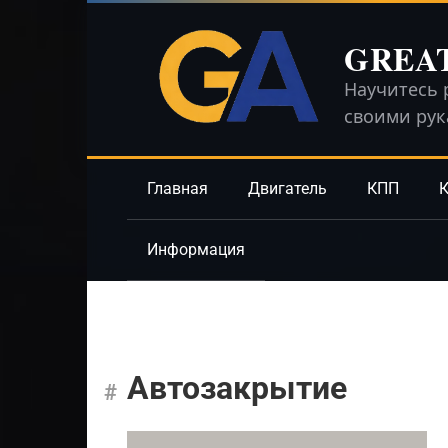
Перейти
к
GREA
контенту
Научитесь 
своими ру
Главная
Двигатель
КПП
К
Информация
Автозакрытие