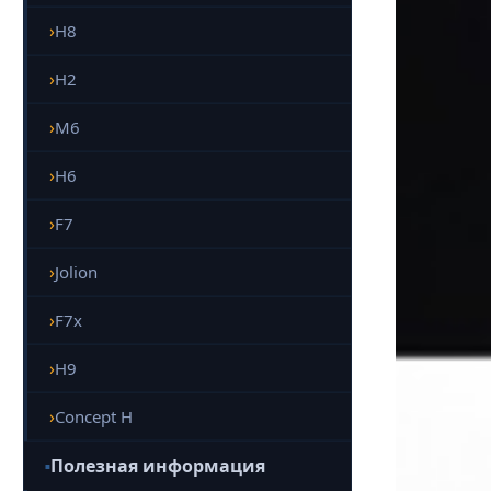
H8
H2
M6
H6
F7
Jolion
F7x
H9
Concept H
Полезная информация