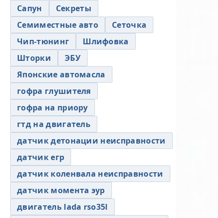
Сапун
Секреты
Семиместные авто
Сеточка
Чип-тюнинг
Шлифовка
Шторки
ЭБУ
Японские автомасла
гофра глушителя
гофра на приору
гтд на двигатель
датчик детонации неисправности
датчик егр
датчик коленвала неисправности
датчик момента эур
двигатель lada rso35l