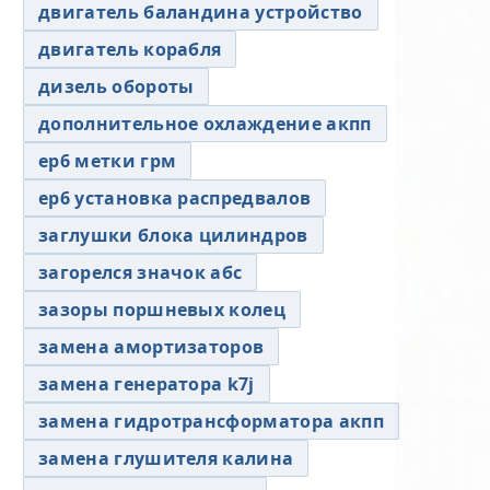
двигатель баландина устройство
двигатель корабля
дизель обороты
дополнительное охлаждение акпп
ер6 метки грм
ер6 установка распредвалов
заглушки блока цилиндров
загорелся значок абс
зазоры поршневых колец
замена амортизаторов
замена генератора k7j
замена гидротрансформатора акпп
замена глушителя калина