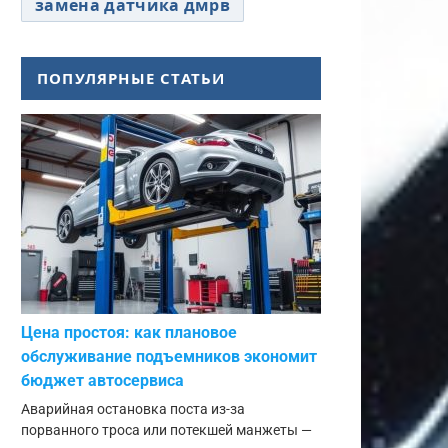
замена датчика дмрв
ПОПУЛЯРНЫЕ СТАТЬИ
Цена простоя: как плановое
обслуживание подъемников экономит
бюджет автосервиса
Аварийная остановка поста из-за
порванного троса или потекшей манжеты —