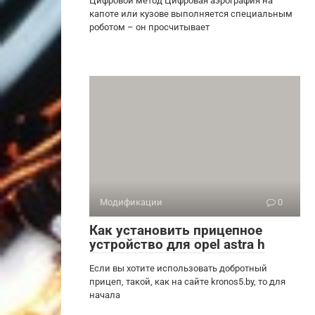
Цифровой метод Цифровая аэрография на
капоте или кузове выполняется специальным
роботом – он просчитывает
Модификации
0
Как установить прицепное
устройство для opel astra h
Если вы хотите использовать добротный
прицеп, такой, как на сайте kronos5.by, то для
начала