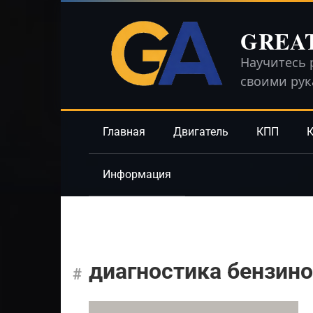
Перейти
к
GREA
контенту
Научитесь 
своими ру
Главная
Двигатель
КПП
К
Информация
диагностика бензин