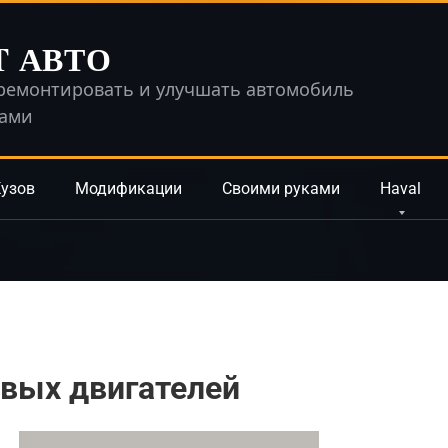
T АВТО
ремонтировать и улучшать автомобиль
ками
узов
Модификации
Своими руками
Haval
овых двигателей