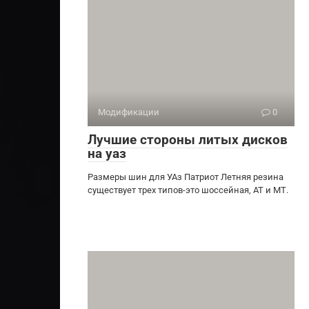
Модификации
0
Лучшие стороны литых дисков
на уаз
Размеры шин для УАз Патриот Летняя резина
существует трех типов-это шоссейная, АТ и МТ.