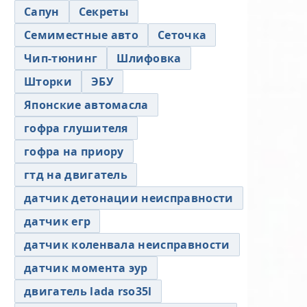
Сапун
Секреты
Семиместные авто
Сеточка
Чип-тюнинг
Шлифовка
Шторки
ЭБУ
Японские автомасла
гофра глушителя
гофра на приору
гтд на двигатель
датчик детонации неисправности
датчик егр
датчик коленвала неисправности
датчик момента эур
двигатель lada rso35l