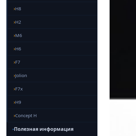
H8
H2
M6
H6
F7
Jolion
F7x
H9
Concept H
Полезная информация