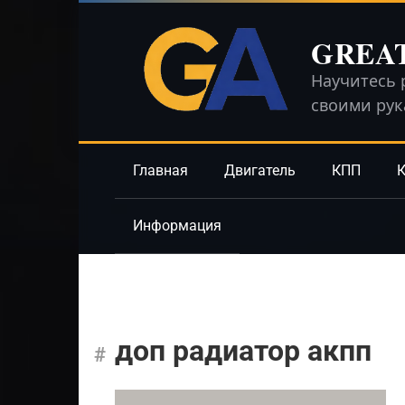
Перейти
к
GREA
контенту
Научитесь 
своими ру
Главная
Двигатель
КПП
К
Информация
доп радиатор акпп