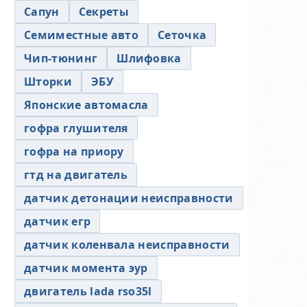
Сапун
Секреты
Семиместные авто
Сеточка
Чип-тюнинг
Шлифовка
Шторки
ЭБУ
Японские автомасла
гофра глушителя
гофра на приору
гтд на двигатель
датчик детонации неисправности
датчик егр
датчик коленвала неисправности
датчик момента эур
двигатель lada rso35l