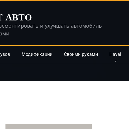
T АВТО
ремонтировать и улучшать автомобиль
ками
узов
Модификации
Своими руками
Haval