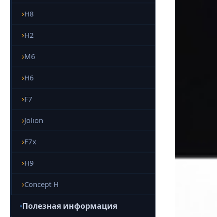
H8
H2
M6
H6
F7
Jolion
F7x
H9
Concept H
Полезная информация