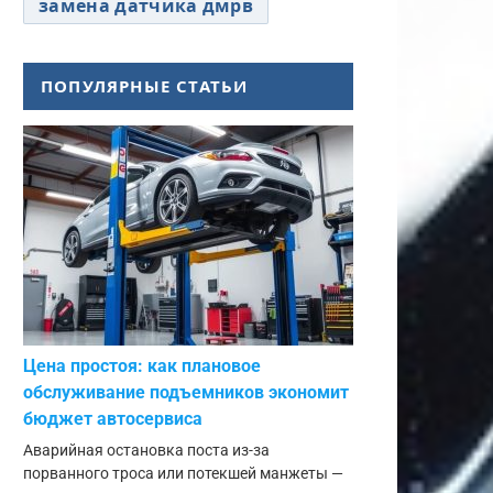
замена датчика дмрв
ПОПУЛЯРНЫЕ СТАТЬИ
Цена простоя: как плановое
обслуживание подъемников экономит
бюджет автосервиса
Аварийная остановка поста из-за
порванного троса или потекшей манжеты —