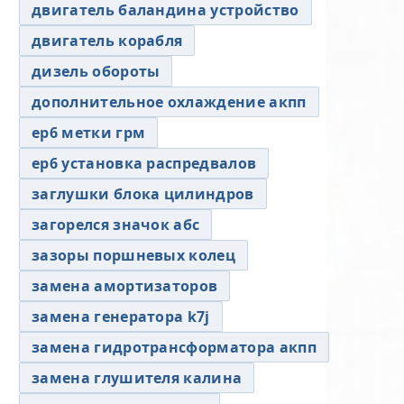
двигатель баландина устройство
двигатель корабля
дизель обороты
дополнительное охлаждение акпп
ер6 метки грм
ер6 установка распредвалов
заглушки блока цилиндров
загорелся значок абс
зазоры поршневых колец
замена амортизаторов
замена генератора k7j
замена гидротрансформатора акпп
замена глушителя калина