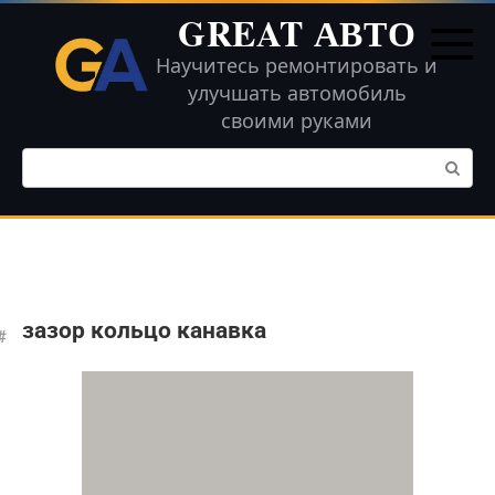
Перейти
GREAT АВТО
к
контенту
Научитесь ремонтировать и
улучшать автомобиль
своими руками
Поиск:
зазор кольцо канавка